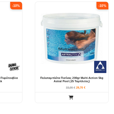
-10%
-10%
α Πυρότουβλα
Πολυταμπλέτα Πισίνας 200gr Multi-Action 5kg
ck
Astral Pool (25 Ταμπλετες)
33,00
€
29,70
€