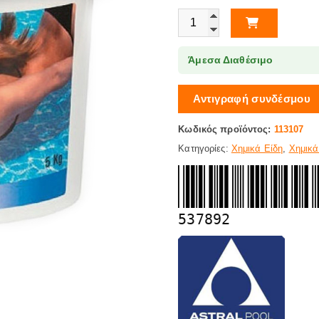
Δίχλωρο Κόκκοι 55% 10kg Astral
Άμεσα Διαθέσιμο
Αντιγραφή συνδέσμου
Κωδικός προϊόντος:
113107
Κατηγορίες:
Χημικά Είδη
,
Χημικά
537892