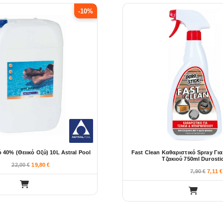
-10%
 40% (θειικό Οξύ) 10L Astral Pool
Fast Clean Καθαριστικό Spray Γι
Τζακιού 750ml Durosti
22,00
€
19,80
€
7,90
€
7,11
€