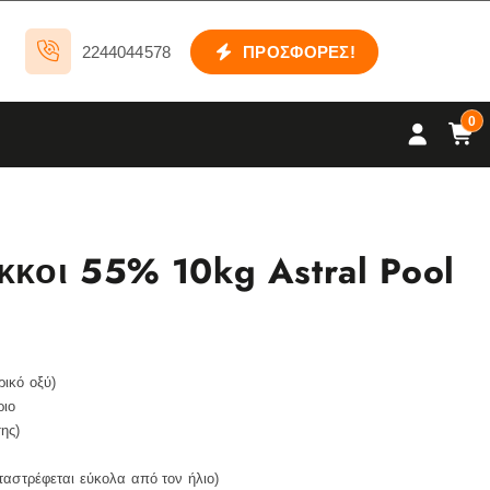
2244044578
ΠΡΟΣΦΟΡΕΣ!
0
κοι 55% 10kg Astral Pool
ικό οξύ)
ριο
ης)
ταστρέφεται εύκολα από τον ήλιο)