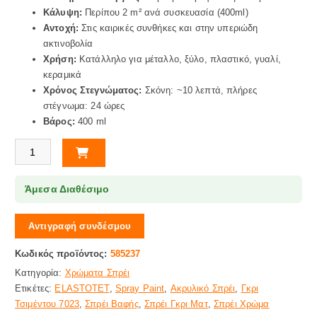
Κάλυψη:
Περίπου 2 m² ανά συσκευασία (400ml)
Αντοχή:
Στις καιρικές συνθήκες και στην υπεριώδη
ακτινοβολία
Χρήση:
Κατάλληλο για μέταλλο, ξύλο, πλαστικό, γυαλί,
κεραμικά
Χρόνος Στεγνώματος:
Σκόνη: ~10 λεπτά, πλήρες
στέγνωμα: 24 ώρες
Βάρος:
400 ml
ΣΠΡΕΙ ΑΚΡΥΛΙΚΟ ΧΡΩΜΑ ΓΚΡΙΤΣΙΜΕΝΤΟΥ 7023 ELASTOTET ποσότ
Άμεσα Διαθέσιμο
Αντιγραφή συνδέσμου
Κωδικός προϊόντος:
585237
Κατηγορία:
Χρώματα Σπρέι
Ετικέτες:
ELASTOTET
,
Spray Paint
,
Ακρυλικό Σπρέι
,
Γκρι
Τσιμέντου 7023
,
Σπρέι Βαφής
,
Σπρέι Γκρι Ματ
,
Σπρέι Χρώμα