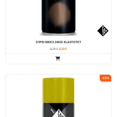
ΣΠΡΕΙ ΝΙΚΕΛ 24015 ELASTOTET
5,70
€
5,13
€
-10%