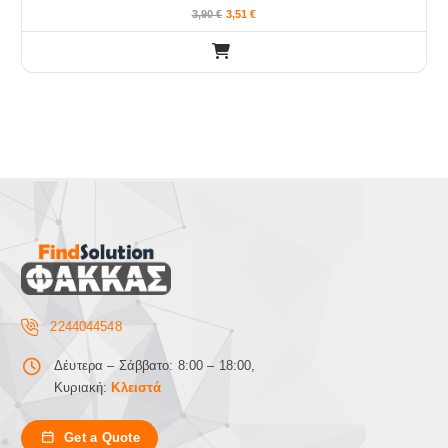
3,90
€
3,51
€
2244044548
Δέυτερα – Σάββατο: 8:00 – 18:00,
Κυριακή:
Κλειστά
Get a Quote