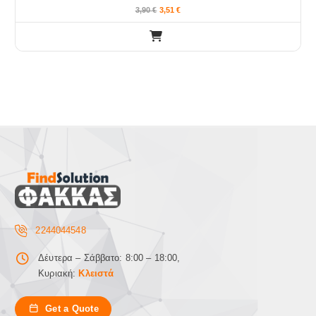
3,90
€
3,51
€
2244044548
Δέυτερα – Σάββατο: 8:00 – 18:00,
Κυριακή:
Κλειστά
Get a Quote