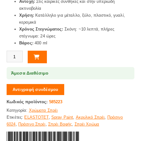
Αντοχή:
Στις καιρικές συνθήκες και στην υπεριώδη
ακτινοβολία
Χρήση:
Κατάλληλο για μέταλλο, ξύλο, πλαστικό, γυαλί,
κεραμικά
Χρόνος Στεγνώματος:
Σκόνη: ~10 λεπτά, πλήρες
στέγνωμα: 24 ώρες
Βάρος:
400 ml
ΣΠΡΕΙ ΧΡΩΜΑ ΠΡΑΣΙΝΟ 6024 ELASTOTET ποσότητα
Άμεσα Διαθέσιμο
Αντιγραφή συνδέσμου
Κωδικός προϊόντος:
585223
Κατηγορία:
Χρώματα Σπρέι
Ετικέτες:
ELASTOTET
,
Spray Paint
,
Ακρυλικό Σπρέι
,
Πράσινο
6024
,
Πράσινο Σπρέι
,
Σπρέι Βαφής
,
Σπρέι Χρώμα