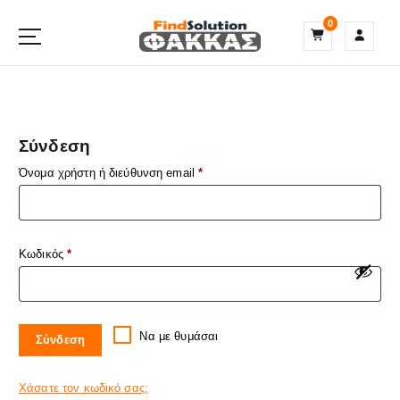
S
0
k
i
p
t
o
c
Σύνδεση
o
n
Όνομα χρήστη ή διεύθυνση email
*
t
e
n
t
Κωδικός
*
Να με θυμάσαι
Σύνδεση
Χάσατε τον κωδικό σας;