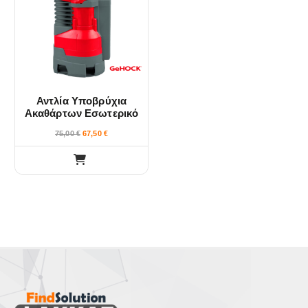
i
i
e
e
w
w
Αντλία Υποβρύχια
Ακαθάρτων Εσωτερικό
Φλοτέρ 750W GeHOCK
75,00
€
67,50
€