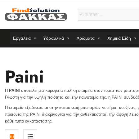
S
k
i
p
t
o
Εργαλεία
Υδραυλικά
Χρώματα
Χημικά Είδη
c
o
n
t
Paini
e
n
t
Η
PAINI
αποτελεί μια κορυφαία ιταλική εταιρεία στον τομέα των μπαταρ
Γνωστή για την υψηλή ποιότητα και την καινοτομία της, η PAINI συνδυά
Η εταιρεία εξειδικεύεται στην κατασκευή μπαταριών νιπτήρα, κουζίνας,
προϊόντα της PAINI διακρίνονται για την ανθεκτικότητα, την άψογη λε
κάθε τύπο εγκατάστασης.
G
L