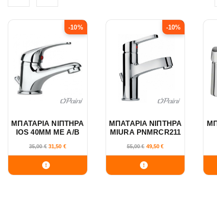
r
i
-10%
-10%
i
s
d
t
v
v
i
i
ΜΠΑΤΑΡΙΑ ΝΙΠΤΗΡΑ
ΜΠΑΤΑΡΙΑ ΝΙΠΤΗΡΑ
ΜΠ
e
e
IOS 40MM ΜΕ Α/Β
MIURA PNMRCR211
(PNF06CR211) PAINI
PAINI
P
35,00
€
31,50
€
55,00
€
49,50
€
w
w