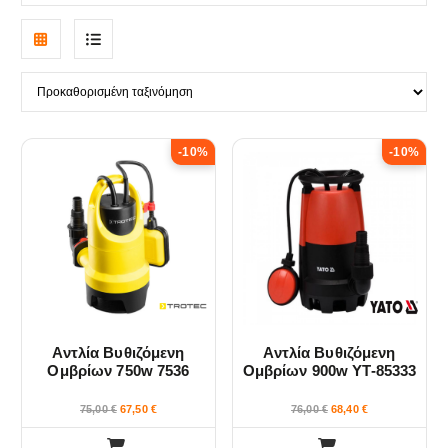
G
L
r
i
i
s
-10%
-10%
d
t
v
v
i
i
e
e
w
w
Αντλία Βυθιζόμενη
Αντλία Βυθιζόμενη
Ομβρίων 750w 7536
Ομβρίων 900w YT-85333
TROTEC
YATO
75,00
€
67,50
€
76,00
€
68,40
€