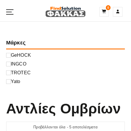
S
0
k
i
p
t
o
Μάρκες
c
o
n
GeHOCK
t
INGCO
e
TROTEC
n
t
Yato
Αντλίες Ομβρίων
Προβάλλονται όλα - 5 αποτελέσματα