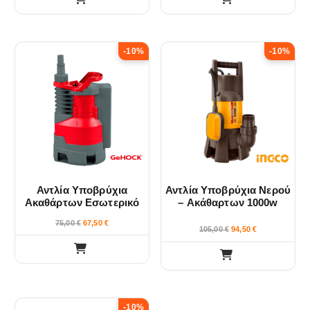
-10%
-10%
Αντλία Υποβρύχια
Αντλία Υποβρύχια Νερού
Ακαθάρτων Εσωτερικό
– Ακάθαρτων 1000w
Φλοτέρ 750W GeHOCK
INGCO
75,00
€
67,50
€
105,00
€
94,50
€
-10%