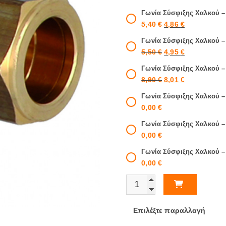
n
:
Γωνία Σύσφιξης Χαλκού –
g
0
5,40
€
4,86
€
,
e
0
:
Γωνία Σύσφιξης Χαλκού –
0
0
5,50
€
4,95
€
,
€
Γωνία Σύσφιξης Χαλκού –
t
0
8,90
€
8,01
€
h
0
r
Γωνία Σύσφιξης Χαλκού –
o
€
0,00
€
u
t
g
Γωνία Σύσφιξης Χαλκού –
h
h
0,00
€
8
r
,
o
Γωνία Σύσφιξης Χαλκού –
9
u
0,00
€
0
g
Γωνία Σύσφιξης Χαλκού ποσότητ
€
h
8
,
Επιλέξτε παραλλαγή
0