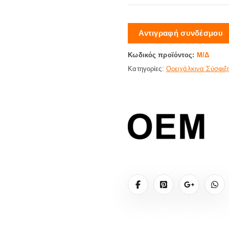
1
€
Αντιγραφή συνδέσμου
Κωδικός προϊόντος:
Μ/Δ
Κατηγορίες:
Ορειχάλκινα Σύσφιξ