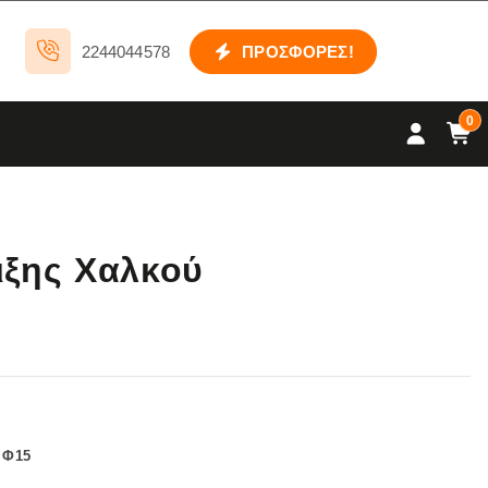
2244044578
ΠΡΟΣΦΟΡΕΣ!
0
ιξης Χαλκού
 Φ15