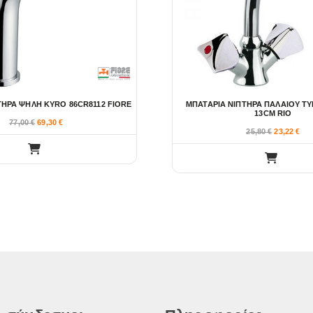
ΤΗΡΑ ΨΗΛΗ KYRO 86CR8112 FIORE
ΜΠΑΤΑΡΙΑ ΝΙΠΤΗΡΑ ΠΑΛΑΙΟΥ Τ
13CM RIO
77,00
€
69,30
€
25,80
€
23,22
€