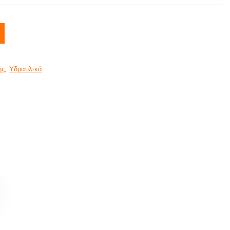
ης
,
Υδραυλικά