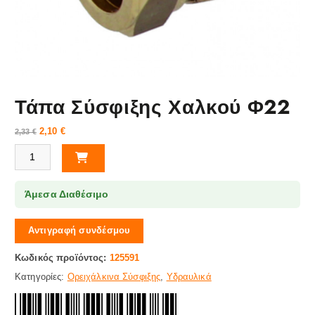
Τάπα Σύσφιξης Χαλκού Φ22
2,10
€
2,33
€
Τάπα Σύσφιξης Χαλκού Φ22 ποσότητα
Άμεσα Διαθέσιμο
Αντιγραφή συνδέσμου
Κωδικός προϊόντος:
125591
Κατηγορίες:
Ορειχάλκινα Σύσφιξης
,
Υδραυλικά