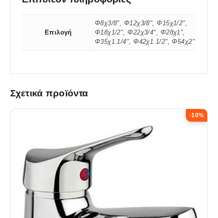
Φ8χ3/8", Φ12χ3/8", Φ15χ1/2",
Επιλογή
Φ18χ1/2", Φ22χ3/4", Φ28χ1",
Φ35χ1.1/4", Φ42χ1.1/2", Φ54χ2"
Σχετικά προϊόντα
-10%