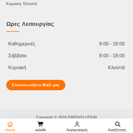
ο
Κυριακή: Κλειστά
ύ
ν
Ωρες Λειτουργίας
σ
τ
η
σ
Καθημερινές
8:00 - 18:00
ε
λ
Σάββατο
8:00 - 18:00
ί
Κυριακή
Κλειστά
δ
α
τ
Επικοινωνήστε Μαζί μας
ο
υ
π
ρ
ο
Copyright © 2026 FINDSOLUTION
ϊ
ό
Home
καλάθι
Λογαριασμός
Αναζήτηση..