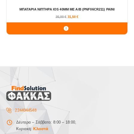
α
π
ΜΠΑΤΑΡΙΑ ΝΙΠΤΗΡΑ IOS 40MM ΜΕ Α/Β (PNF06CR211) PAINI
λ
35,00
€
31,50
€
έ
ς
π
α
ρ
α
λ
λ
α
γ
έ
ς
.
Ο
2244044548
ι
ε
Δέυτερα – Σάββατο: 8:00 – 18:00,
π
Κυριακή:
Κλειστά
ι