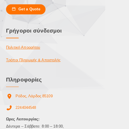
λ
Get a Quote
ο
γ
έ
Γρήγοροι σύνδεσμοι
ς
μ
π
Πολιτική Απορρήτου
ο
ρ
Τρόποι Πληρωμής & Αποστολής
ο
ύ
ν
Πληροφορίες
ν
α
ε
Ρόδος, Λάρδος 85109
π
ι
2244044548
λ
Ωρες Λειτουργίας:
ε
γ
Δέυτερα – Σάββατο: 8:00 – 18:00,