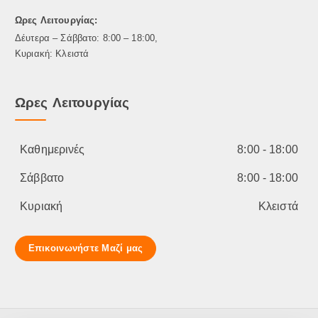
λ
Ωρες Λειτουργίας:
ε
γ
Δέυτερα – Σάββατο: 8:00 – 18:00,
ο
Κυριακή: Κλειστά
ύ
ν
Ωρες Λειτουργίας
σ
τ
η
σ
Καθημερινές
8:00 - 18:00
ε
λ
Σάββατο
8:00 - 18:00
ί
Κυριακή
Κλειστά
δ
α
τ
Επικοινωνήστε Μαζί μας
ο
υ
π
ρ
ο