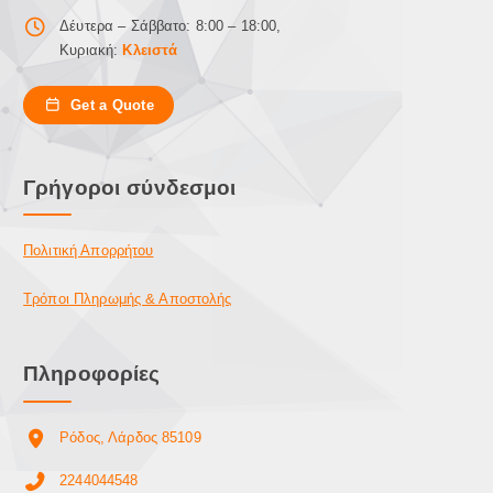
ε
Δέυτερα – Σάββατο: 8:00 – 18:00,
π
Κυριακή:
Κλειστά
ι
λ
Get a Quote
ο
γ
έ
Γρήγοροι σύνδεσμοι
ς
μ
π
Πολιτική Απορρήτου
ο
ρ
Τρόποι Πληρωμής & Αποστολής
ο
ύ
ν
Πληροφορίες
ν
α
ε
Ρόδος, Λάρδος 85109
π
ι
2244044548