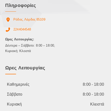
ν
Πληροφορίες
α
ε
Ρόδος, Λάρδος 85109
π
ι
2244044548
λ
ε
Ωρες Λειτουργίας:
γ
Δέυτερα – Σάββατο: 8:00 – 18:00,
ο
Κυριακή: Κλειστά
ύ
ν
σ
Ωρες Λειτουργίας
τ
η
σ
Καθημερινές
8:00 - 18:00
ε
λ
Σάββατο
8:00 - 18:00
ί
δ
Κυριακή
Κλειστά
α