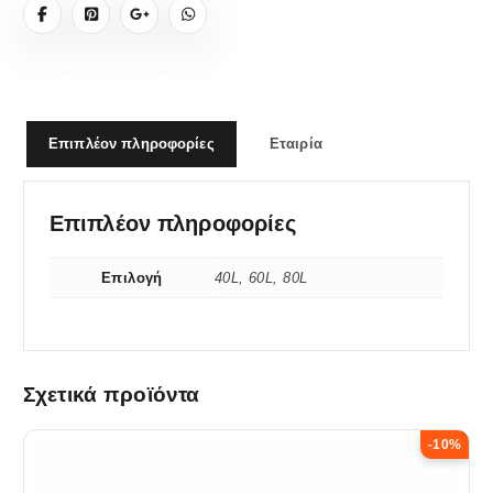
5
0
0
5
0
€
0
0
,
.
0
€
€
€
0
.
.
Επιπλέον πληροφορίες
Εταιρία
€
.
Επιπλέον πληροφορίες
Επιλογή
40L, 60L, 80L
Σχετικά προϊόντα
-10%