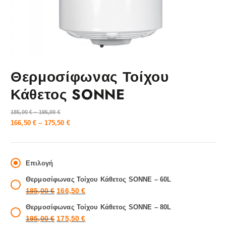
Θερμοσίφωνας Τοίχου
Κάθετος SONNE
P
185,00
€
–
195,00
€
r
P
166,50
€
–
175,50
€
i
r
c
i
e
c
r
Επιλογή
a
e
n
r
Θερμοσίφωνας Τοίχου Κάθετος SONNE – 60L
g
a
O
Η
185,00
€
166,50
€
e
n
r
τ
:
Θερμοσίφωνας Τοίχου Κάθετος SONNE – 80L
g
1
i
ρ
O
Η
195,00
€
175,50
€
8
e
g
έ