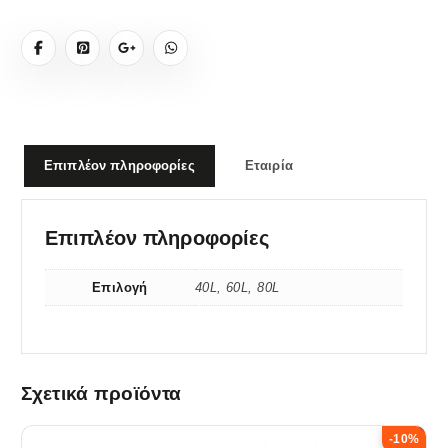
5
1
0
,
,
8
0
0
5
€
0
0
,
.
0
€
€
0
.
.
Επιπλέον πληροφορίες
Εταιρία
€
.
Επιπλέον πληροφορίες
Επιλογή
40L, 60L, 80L
Σχετικά προϊόντα
-10%