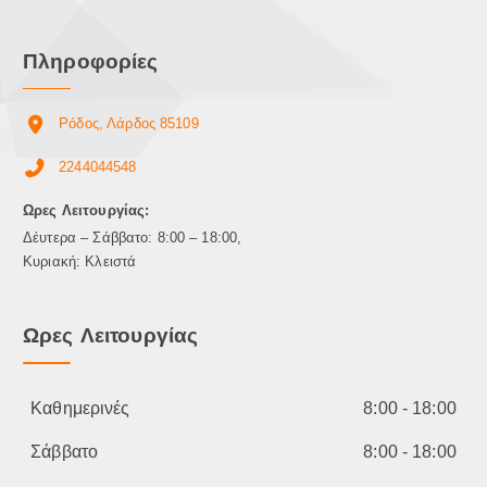
α
ρ
Πληροφορίες
α
λ
λ
Ρόδος, Λάρδος 85109
α
γ
2244044548
έ
ς
Ωρες Λειτουργίας:
.
Δέυτερα – Σάββατο: 8:00 – 18:00,
Ο
Κυριακή: Κλειστά
ι
ε
π
Ωρες Λειτουργίας
ι
λ
ο
Καθημερινές
8:00 - 18:00
γ
έ
Σάββατο
8:00 - 18:00
ς
μ