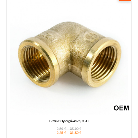
Γωνία Ορειχάλκινη Θ-Θ
P
2,50
€
–
35,00
€
r
P
2,25
€
–
31,50
€
i
r